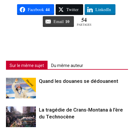
44
Facebook
Twitter
LinkedIn
54
10
Email
PARTAGES
Sur le même sujet
Du même auteur
Abonné
Quand les douanes se dédouanent
La tragédie de Crans-Montana à l’ère
du Technocène