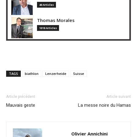
40 Articles
Thomas Morales
1018 Articles
TAGS
biathlon
Lenzerheide
Suisse
Article précédent
Article suivant
Mauvais geste
La messe noire du Hamas
Olivier Annichini