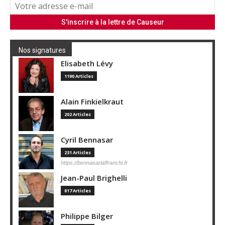
Nos signatures
Elisabeth Lévy
1190 Articles
Alain Finkielkraut
202 Articles
Cyril Bennasar
231 Articles
https://bennasarlaffranchi.fr
Jean-Paul Brighelli
817 Articles
Philippe Bilger