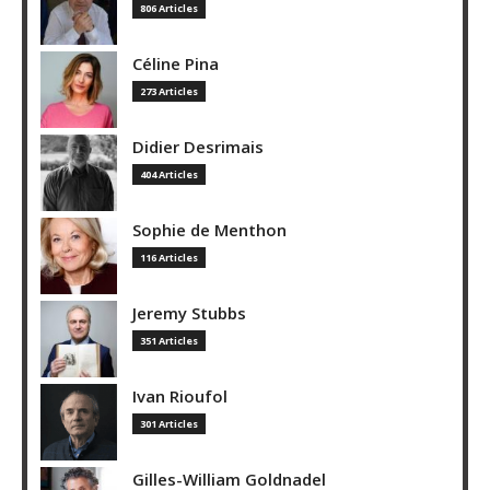
806 Articles
Céline Pina
273 Articles
Didier Desrimais
404 Articles
Sophie de Menthon
116 Articles
Jeremy Stubbs
351 Articles
Ivan Rioufol
301 Articles
Gilles-William Goldnadel