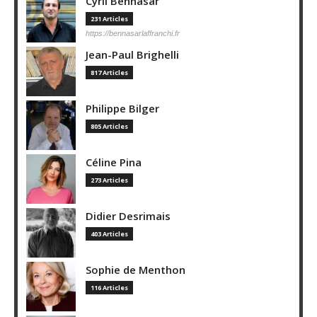
Cyril Bennasar
231 Articles
https://bennasarlaffranchi.fr
Jean-Paul Brighelli
817 Articles
Philippe Bilger
805 Articles
Céline Pina
273 Articles
Didier Desrimais
403 Articles
Sophie de Menthon
116 Articles