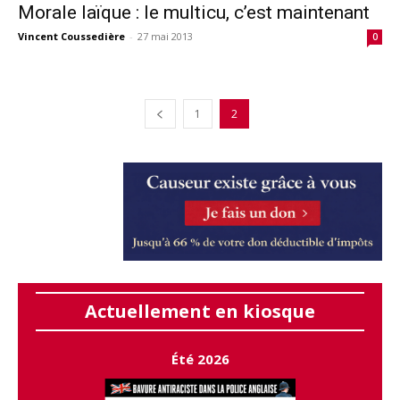
Morale laïque : le multicu, c’est maintenant
Vincent Coussedière
-
27 mai 2013
0
1
2
Actuellement en kiosque
Été 2026