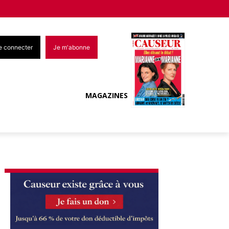
e connecter
Je m'abonne
MAGAZINES