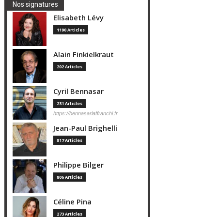
Nos signatures
Elisabeth Lévy
1190 Articles
Alain Finkielkraut
202 Articles
Cyril Bennasar
231 Articles
https://bennasarlaffranchi.fr
Jean-Paul Brighelli
817 Articles
Philippe Bilger
806 Articles
Céline Pina
273 Articles