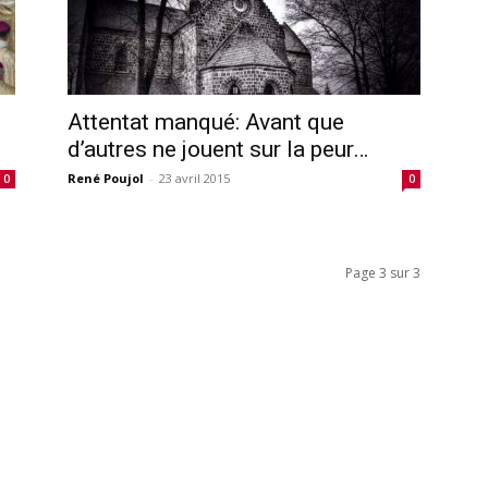
Attentat manqué: Avant que
d’autres ne jouent sur la peur…
René Poujol
-
23 avril 2015
0
0
Page 3 sur 3