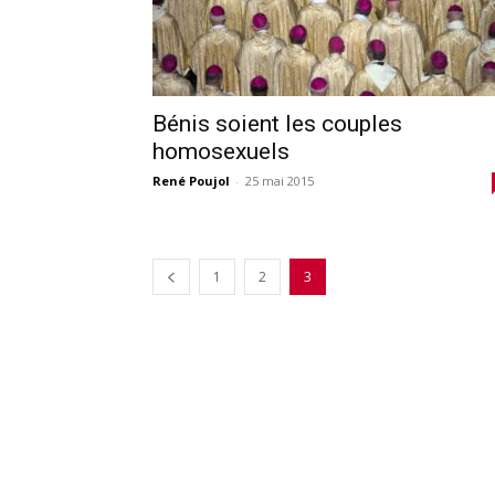
Bénis soient les couples
homosexuels
René Poujol
-
25 mai 2015
1
2
3