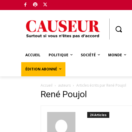
Boutique
ACCUEIL
POLITIQUE
SOCIÉTÉ
MONDE
ÉDITION ABONNÉ
Accueil
auteurs
Articles écrits par René Poujol
René Poujol
24 Articles