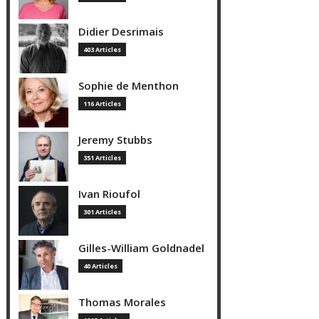
Didier Desrimais
403 Articles
Sophie de Menthon
116 Articles
Jeremy Stubbs
351 Articles
Ivan Rioufol
301 Articles
Gilles-William Goldnadel
40 Articles
Thomas Morales