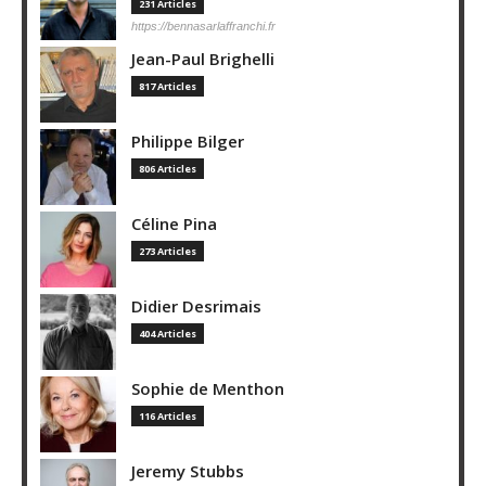
231 Articles
https://bennasarlaffranchi.fr
Jean-Paul Brighelli
817 Articles
Philippe Bilger
806 Articles
Céline Pina
273 Articles
Didier Desrimais
404 Articles
Sophie de Menthon
116 Articles
Jeremy Stubbs