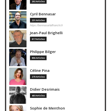
202 Articles
Cyril Bennasar
231 Articles
https://bennasarlaffranchi.fr
Jean-Paul Brighelli
817 Articles
Philippe Bilger
806 Articles
Céline Pina
273 Articles
Didier Desrimais
403 Articles
Sophie de Menthon