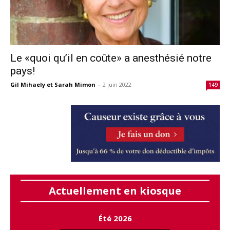
Le «quoi qu’il en coûte» a anesthésié notre
pays!
Gil Mihaely et Sarah Mimon
-
2 juin 2022
149
Actuellement en kiosque
Été 2026