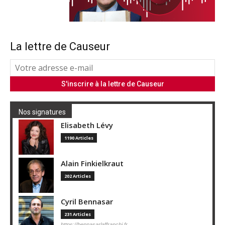
La lettre de Causeur
Nos signatures
Elisabeth Lévy
1190 Articles
Alain Finkielkraut
202 Articles
Cyril Bennasar
231 Articles
https://bennasarlaffranchi.fr