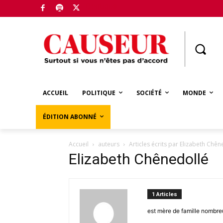
Boutique
ACCUEIL
POLITIQUE
SOCIÉTÉ
MONDE
ÉDITION ABONNÉ
Accueil
auteurs
Articles écrits par Elizabeth Chên
Elizabeth Chênedollé
1 Articles
est mère de famille nombreu