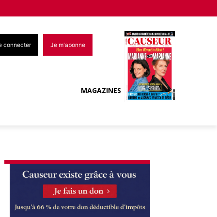
e connecter
Je m'abonne
MAGAZINES