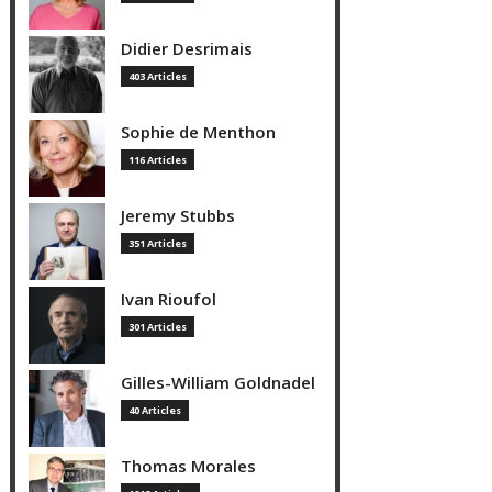
Didier Desrimais
403 Articles
Sophie de Menthon
116 Articles
Jeremy Stubbs
351 Articles
Ivan Rioufol
301 Articles
Gilles-William Goldnadel
40 Articles
Thomas Morales