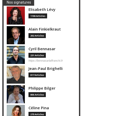
Nos signatures
Elisabeth Lévy
1190 Articles
Alain Finkielkraut
202 Articles
Cyril Bennasar
231 Articles
https://bennasarlaffranchi.fr
Jean-Paul Brighelli
817 Articles
Philippe Bilger
806 Articles
Céline Pina
273 Articles