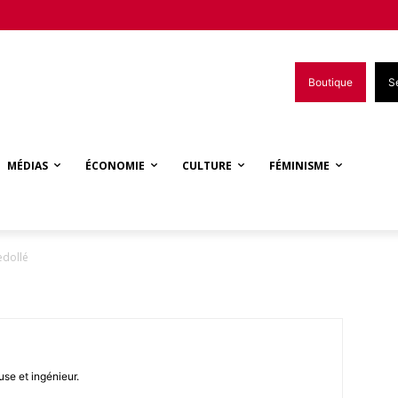
Boutique
S
MÉDIAS
ÉCONOMIE
CULTURE
FÉMINISME
edollé
se et ingénieur.