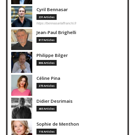
Cyril Bennasar
231 Articles
https://bennasarlaffranchi.fr
Jean-Paul Brighelli
817 Articles
Philippe Bilger
806 Articles
Céline Pina
273 Articles
Didier Desrimais
403 Articles
Sophie de Menthon
116 Articles