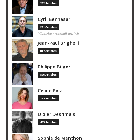
202 Articles
Cyril Bennasar
231 Articles
https://bennasarlaffranchi.fr
Jean-Paul Brighelli
817 Articles
Philippe Bilger
806 Articles
Céline Pina
273 Articles
Didier Desrimais
403 Articles
Sophie de Menthon