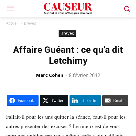
Accueil
Brèves
Brèves
Affaire Guéant : ce qu’a dit
Letchimy
Marc Cohen
-
8 février 2012
Facebook
Twitter
LinkedIn
Email
Fallait-il pour les uns quitter la séance, faut-il pour les
autres présenter des excuses ? Le mieux est de vous
faire une opinion par vous-même, grâce aux vaillants