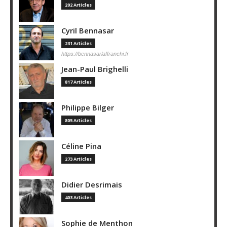
202 Articles
Cyril Bennasar
231 Articles
https://bennasarlaffranchi.fr
Jean-Paul Brighelli
817 Articles
Philippe Bilger
805 Articles
Céline Pina
273 Articles
Didier Desrimais
403 Articles
Sophie de Menthon