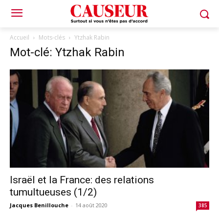
Accueil
Mots-clés
Ytzhak Rabin
Mot-clé: Ytzhak Rabin
Israël et la France: des relations
tumultueuses (1/2)
Jacques Benillouche
-
14 août 2020
385