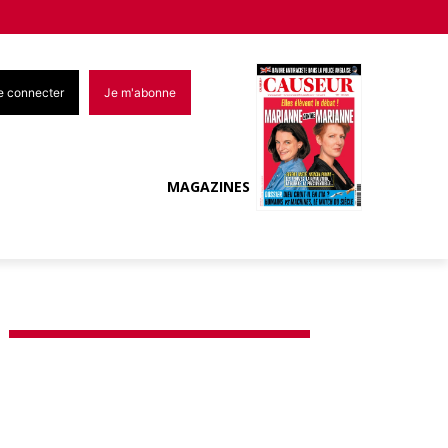
e connecter
Je m'abonne
MAGAZINES