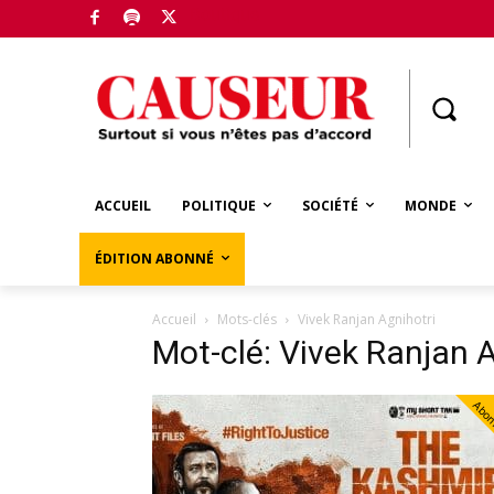
Boutique
ACCUEIL
POLITIQUE
SOCIÉTÉ
MONDE
ÉDITION ABONNÉ
Accueil
Mots-clés
Vivek Ranjan Agnihotri
Mot-clé: Vivek Ranjan A
Abo