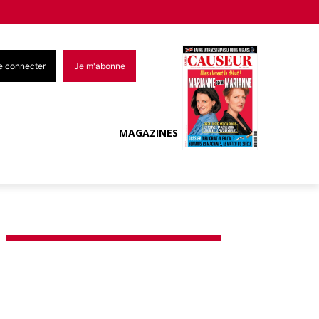
e connecter
Je m'abonne
MAGAZINES