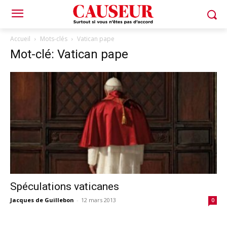
Accueil
Mots-clés
Vatican pape
Mot-clé: Vatican pape
Spéculations vaticanes
Jacques de Guillebon
-
12 mars 2013
0