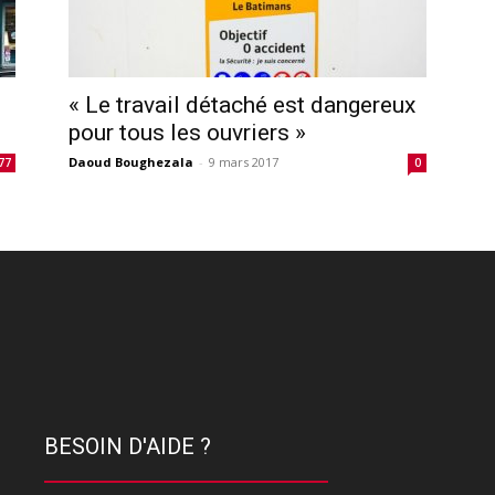
« Le travail détaché est dangereux
pour tous les ouvriers »
Daoud Boughezala
-
9 mars 2017
77
0
BESOIN D'AIDE ?