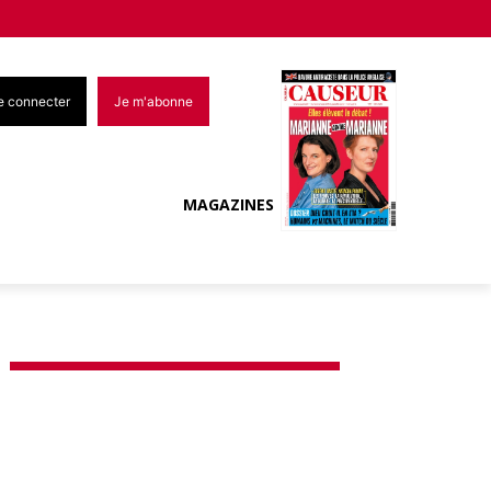
e connecter
Je m'abonne
MAGAZINES