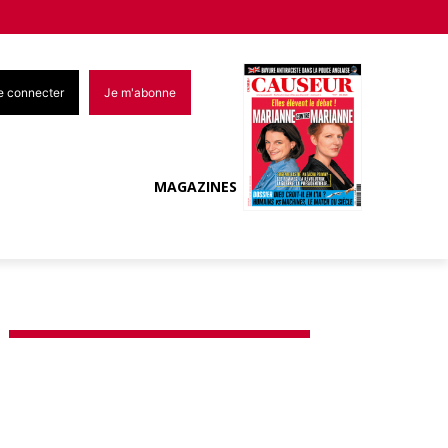
e connecter
Je m'abonne
MAGAZINES