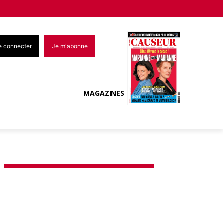
e connecter
Je m'abonne
MAGAZINES