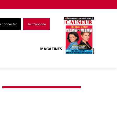
e connecter
Je m'abonne
MAGAZINES