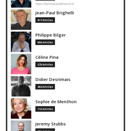
https://bennasarlaffranchi.fr
Jean-Paul Brighelli
817 Articles
Philippe Bilger
806 Articles
Céline Pina
273 Articles
Didier Desrimais
404 Articles
Sophie de Menthon
116 Articles
Jeremy Stubbs