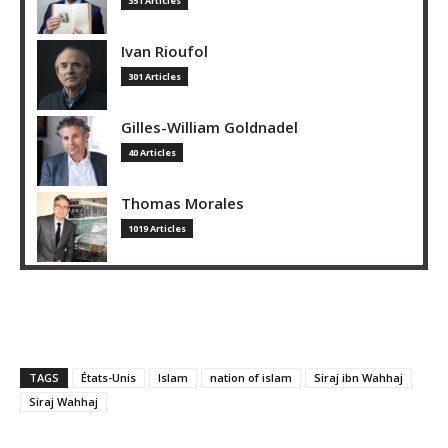
351 Articles
Ivan Rioufol
301 Articles
Gilles-William Goldnadel
40 Articles
Thomas Morales
1019 Articles
TAGS
États-Unis
Islam
nation of islam
Siraj ibn Wahhaj
Siraj Wahhaj