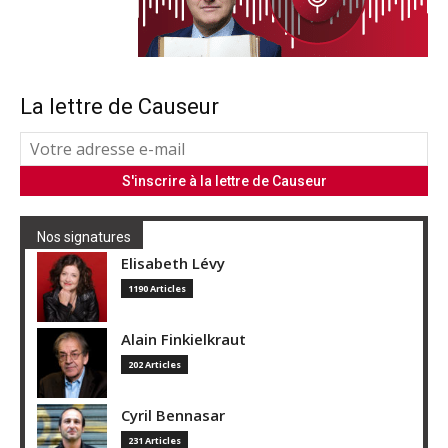
La lettre de Causeur
Nos signatures
Elisabeth Lévy
1190 Articles
Alain Finkielkraut
202 Articles
Cyril Bennasar
231 Articles