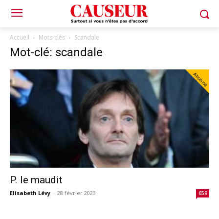
Accueil
Mots-clés
Scandale
Mot-clé: scandale
Abonné
P. le maudit
Elisabeth Lévy
-
28 février 2023
659