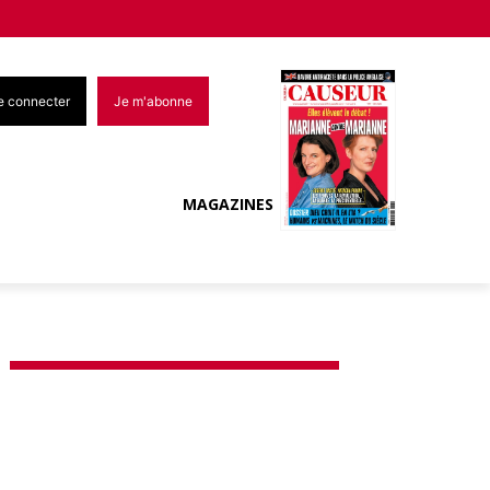
e connecter
Je m'abonne
MAGAZINES