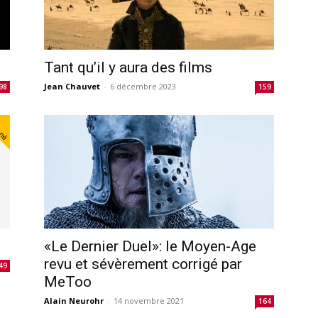
Tant qu’il y aura des films
Jean Chauvet
-
6 décembre 2023
98
159
nné
«Le Dernier Duel»: le Moyen-Age
revu et sévèrement corrigé par
49
MeToo
Alain Neurohr
-
14 novembre 2021
164