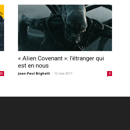
nné
« Alien Covenant »: l’étranger qui
est en nous
Jean-Paul Brighelli
-
12 mai 2017
25
0