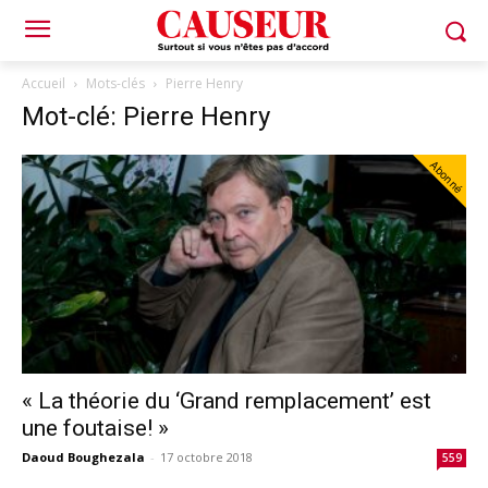
Accueil
Mots-clés
Pierre Henry
Mot-clé: Pierre Henry
Abonné
« La théorie du ‘Grand remplacement’ est
une foutaise! »
Daoud Boughezala
-
17 octobre 2018
559