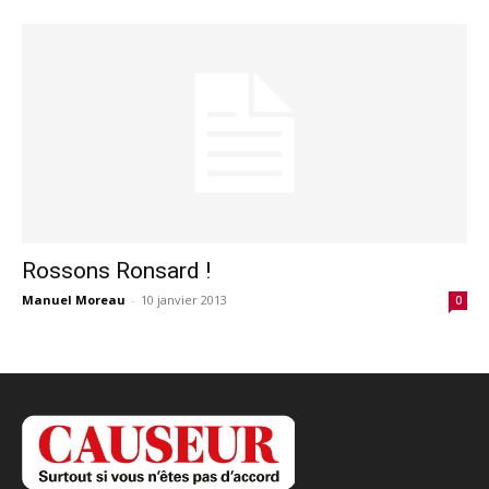
Rossons Ronsard !
Manuel Moreau
-
10 janvier 2013
0