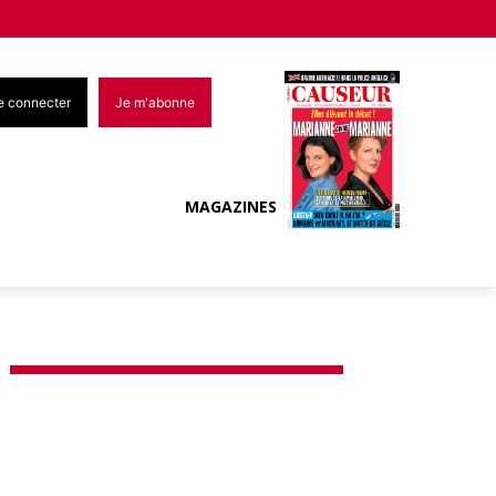
e connecter
Je m'abonne
MAGAZINES