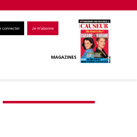
e connecter
Je m'abonne
MAGAZINES