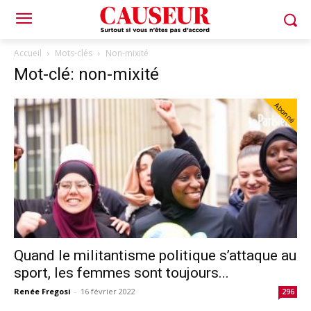
Accueil
Mots-clés
Non-mixité
Mot-clé: non-mixité
Abonné
Quand le militantisme politique s’attaque au
sport, les femmes sont toujours...
Renée Fregosi
-
16 février 2022
296