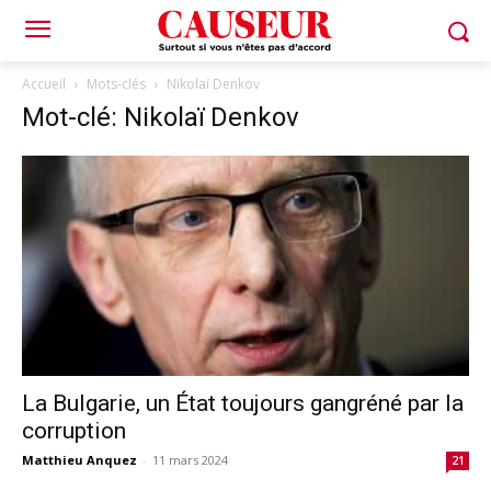
Accueil
Mots-clés
Nikolaï Denkov
Mot-clé: Nikolaï Denkov
La Bulgarie, un État toujours gangréné par la
corruption
Matthieu Anquez
-
11 mars 2024
21