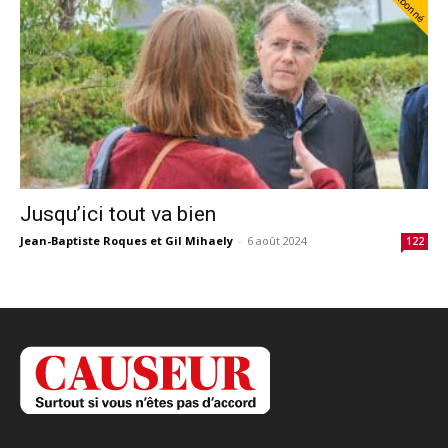
Abonné
Jusqu’ici tout va bien
Jean-Baptiste Roques et Gil Mihaely
-
6 août 2024
122