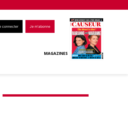
e connecter
Je m'abonne
MAGAZINES