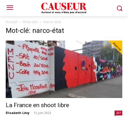
Accueil
Mots-clés
Narco-état
Mot-clé: narco-état
Abonné
La France en shoot libre
Elisabeth Lévy
-
13 juin 2023
207