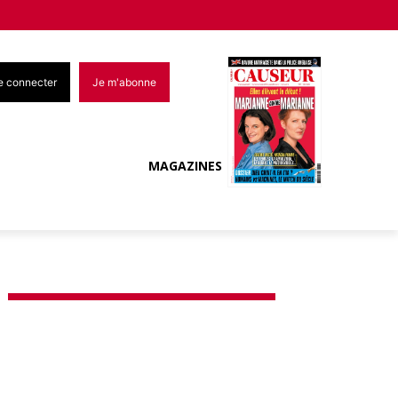
e connecter
Je m'abonne
MAGAZINES