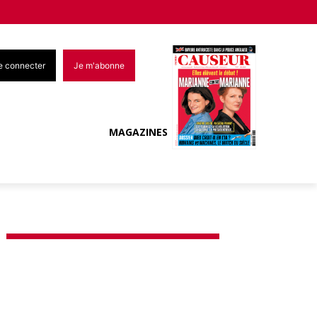
e connecter
Je m'abonne
MAGAZINES