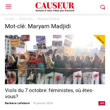
Accueil
Mots-clés
Maryam Madjidi
Mot-clé: Maryam Madjidi
Abonné
Viols du 7 octobre: féministes, où êtes-
vous?
Barbara Lefebvre
-
10 janvier 2024
260