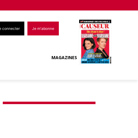
e connecter
Je m'abonne
MAGAZINES