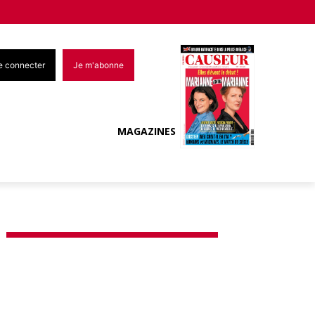
e connecter
Je m'abonne
MAGAZINES