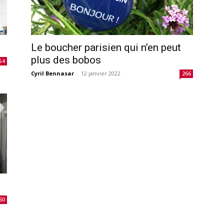
Le boucher parisien qui n’en peut
plus des bobos
54
Cyril Bennasar
-
12 janvier 2022
266
60