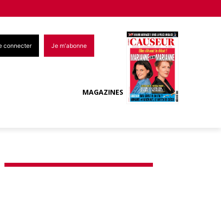
e connecter
Je m'abonne
MAGAZINES