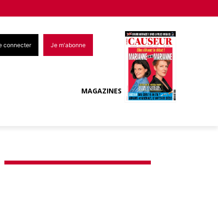
e connecter
Je m'abonne
MAGAZINES