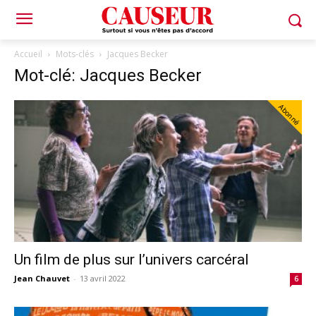
Accueil
Mots-clés
Jacques Becker
Mot-clé: Jacques Becker
Abonné
Un film de plus sur l’univers carcéral
Jean Chauvet
-
13 avril 2022
6