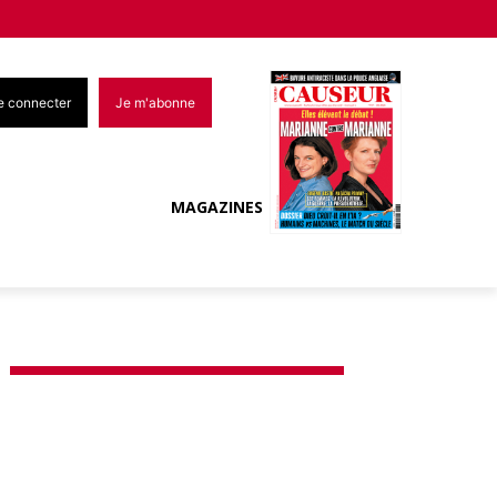
e connecter
Je m'abonne
MAGAZINES