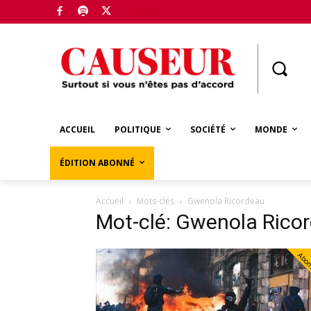
Boutique
ACCUEIL
POLITIQUE
SOCIÉTÉ
MONDE
ÉDITION ABONNÉ
Accueil
Mots-clés
Gwenola Ricordeau
Mot-clé: Gwenola Rico
Abo