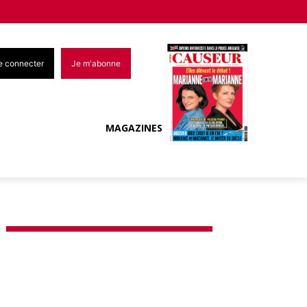
e connecter
Je m'abonne
MAGAZINES