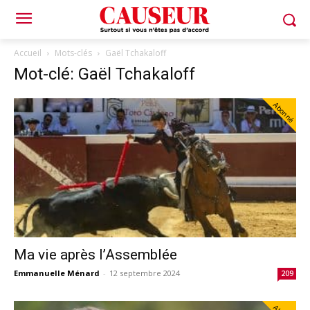
Accueil
Mots-clés
Gaël Tchakaloff
Mot-clé: Gaël Tchakaloff
Abonné
Ma vie après l’Assemblée
Emmanuelle Ménard
-
12 septembre 2024
209