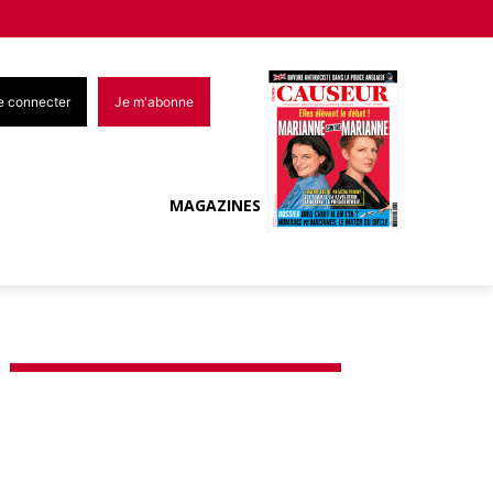
e connecter
Je m'abonne
MAGAZINES