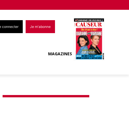
e connecter
Je m'abonne
MAGAZINES