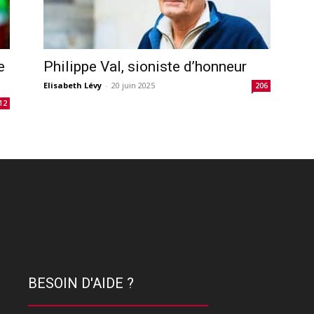
e
Philippe Val, sioniste d’honneur
Elisabeth Lévy
-
20 juin 2025
206
12
BESOIN D'AIDE ?