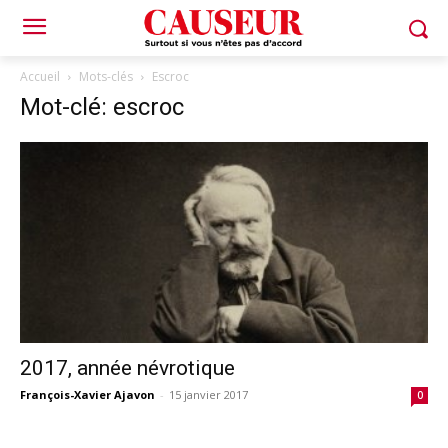
Accueil
Mots-clés
Escroc
Mot-clé: escroc
2017, année névrotique
François-Xavier Ajavon
-
15 janvier 2017
0