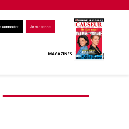
e connecter
Je m'abonne
MAGAZINES