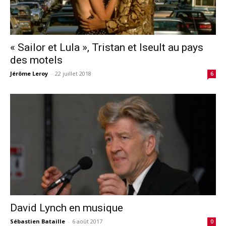
« Sailor et Lula », Tristan et Iseult au pays
des motels
Jérôme Leroy
-
22 juillet 2018
6
David Lynch en musique
Sébastien Bataille
-
6 août 2017
0