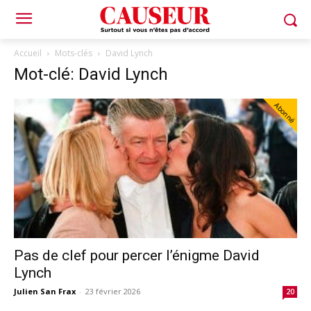
Accueil
Mots-clés
David Lynch
Mot-clé: David Lynch
Abonné
Pas de clef pour percer l’énigme David
Lynch
Julien San Frax
-
23 février 2026
20