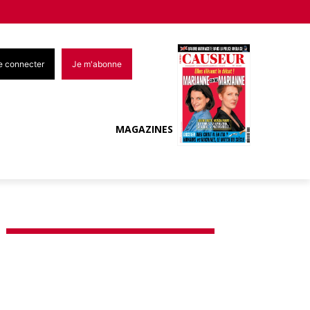
e connecter
Je m'abonne
MAGAZINES