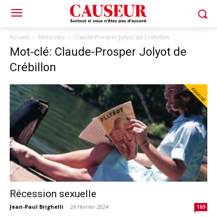
Accueil
Mots-clés
Claude-Prosper Jolyot de Crébillon
Mot-clé: Claude-Prosper Jolyot de
Crébillon
Abonné
Récession sexuelle
Jean-Paul Brighelli
-
26 février 2024
169