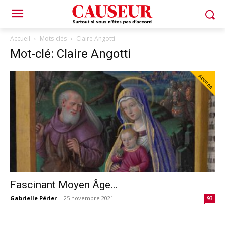
Accueil
Mots-clés
Claire Angotti
Mot-clé: Claire Angotti
Abonné
Fascinant Moyen Âge…
Gabrielle Périer
-
25 novembre 2021
93