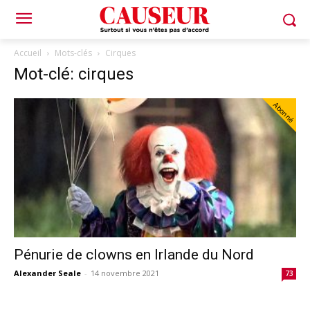
Accueil
Mots-clés
Cirques
Mot-clé: cirques
Abonné
Pénurie de clowns en Irlande du Nord
Alexander Seale
-
14 novembre 2021
73